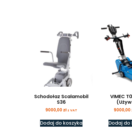
Schodołaz Scalamobil
VIMEC T
S36
(Używ
9000,00
zł
9000,00
z VAT
Dodaj do koszyka
Dodaj do