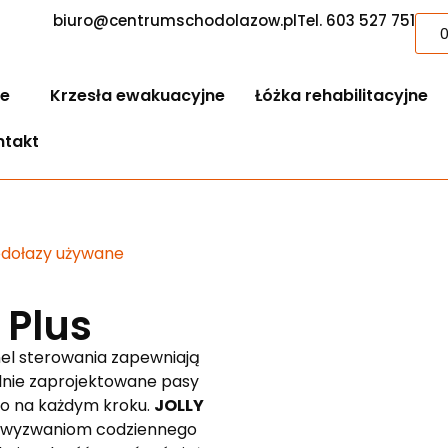
biuro@centrumschodolazow.pl
Tel. 603 527 751
e
Krzesła ewakuacyjne
Łóżka rehabilitacyjne
ntakt
dołazy używane
 Plus
nel sterowania zapewniają
lnie zaprojektowane pasy
o na każdym kroku.
JOLLY
ć wyzwaniom codziennego