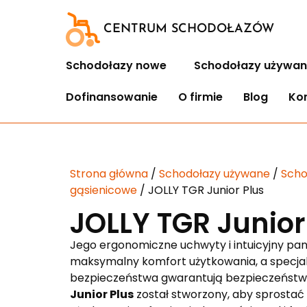
CENTRUM SCHODOŁAZÓW
Schodołazy nowe
Schodołazy używan
Dofinansowanie
O firmie
Blog
Ko
Strona główna
/
Schodołazy używane
/
Scho
gąsienicowe
/ JOLLY TGR Junior Plus
JOLLY TGR Junior
Jego ergonomiczne uchwyty i intuicyjny pa
maksymalny komfort użytkowania, a specja
bezpieczeństwa gwarantują bezpieczeństw
Junior Plus
został stworzony, aby sprosta