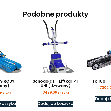
Podobne produkty
09 ROBY
Schodołaz – Liftkar PT
TK 100 – 
any)
UNI (Używany)
7300,
zł
13499,00
zł
z VAT
z VAT
Dodaj d
 koszyka
Dodaj do koszyka