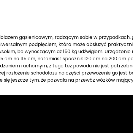
łazem gąsienicowym, radzącym sobie w przypadkach, gd
iwersalnym podpięciem, która może obsłużyć praktyczni
ysokim, bo wynoszącym aż 150 kg udźwigiem. Urządzeni
5 cm na 115 cm, natomiast spocznik 120 cm na 200 cm poz
ządzeniem ruchomym, z tego też powodu nie jest potrzebna
ącej rozłożenie schodołazu na części przewożenie go jes
się jeszcze tym, że pozwala na przewóz wózków mający