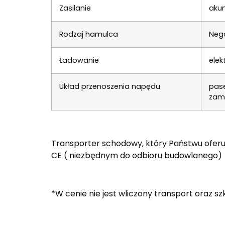
Zasilanie
akum
Rodzaj hamulca
Neg
Ładowanie
elek
Układ przenoszenia napędu
pase
zamo
Transporter schodowy, który Państwu oferuje
CE ( niezbędnym do odbioru budowlanego)
*W cenie nie jest wliczony transport oraz s