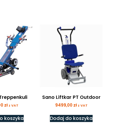
Treppenkuli
Sano Liftkar PT Outdoor
00
zł
9499,00
zł
z VAT
z VAT
o koszyka
Dodaj do koszyka