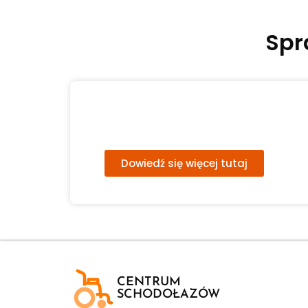
Spr
Dofinansowanie do
schodołazów
Dowiedź się więcej tutaj
CENTRUM
SCHODOŁAZÓW