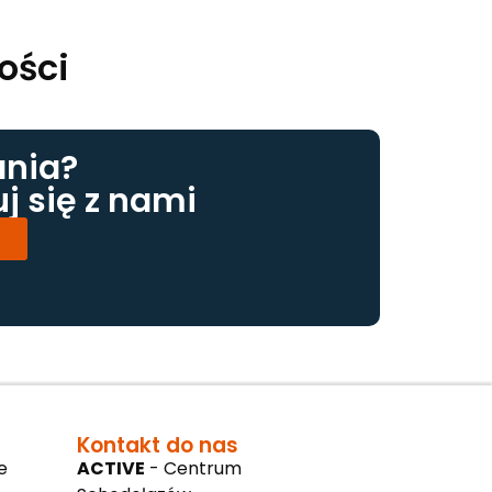
ości
ania?
j się z nami
1
Kontakt do nas
e
ACTIVE
- Centrum