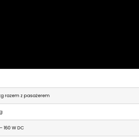
kg razem z pasażerem
g
 – 160 W DC