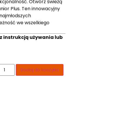
unkcjonalność. Otwórz świeżą
ior Plus. Ten innowacyjny
 najmłodszych
leżność we wszelkiego
z instrukcją używania lub
Dodaj do koszyka