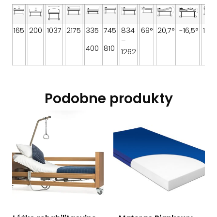
165
200
1037
2175
335
745
834
69°
20,7°
-16,5°
10,6
–
400
810
1262
Podobne produkty