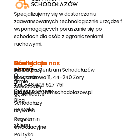
SCHODOŁAZÓW
Specjalizujemy się w dostarczaniu
zaawansowanych technologicznie urządzeń
wspomagających poruszanie się po
schodach dla osób z ograniczeniami
ruchowymi.
Nawigacja
Oferta
Kontakt do nas
strony
Schodołazy
ACTIVE
- Centrum Schodołazów
O
kroczące
ul. Granitowa 11, 44-240 Żory
firmie
Tel.
+48 603 527 751
Schodołazy
Dofinansowanie
biuro
@centrumschodolazow.pl
gąsienicowe
Blog
Schodołazy
Kontakt
używane
Regulamin
Krzesła
sklepu
ewakuacyjne
Polityka