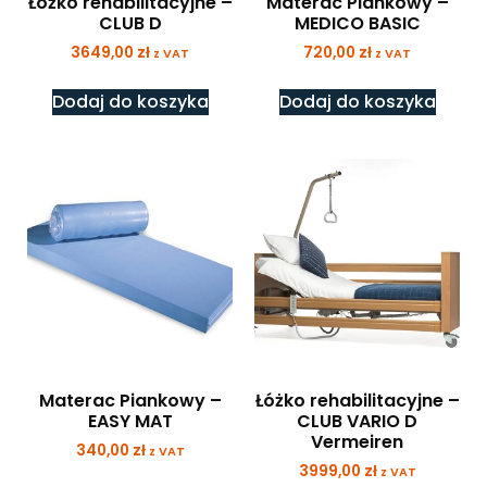
Łóżko rehabilitacyjne –
Materac Piankowy –
CLUB D
MEDICO BASIC
3649,00
zł
720,00
zł
z VAT
z VAT
Dodaj do koszyka
Dodaj do koszyka
Materac Piankowy –
Łóżko rehabilitacyjne –
EASY MAT
CLUB VARIO D
Vermeiren
340,00
zł
z VAT
3999,00
zł
z VAT