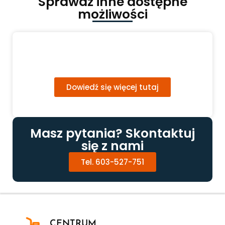
Sprawdź inne dostępne
możliwości
Dofinansowanie do
schodołazów
Dowiedź się więcej tutaj
Masz pytania? Skontaktuj
się z nami
Tel. 603-527-751
CENTRUM