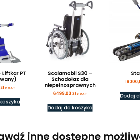
 Liftkar PT
Scalamobil S30 –
Sta
ywany)
Schodołaz dla
16000
niepełnosprawnych
0
zł
z VAT
6499,00
zł
z VAT
Dodaj d
 koszyka
Dodaj do koszyka
awdź inne dostępne możliw