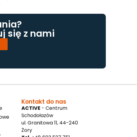
ania?
j się z nami
1
Kontakt do nas
e
ACTIVE
- Centrum
Schodołazów
cowe
ul. Granitowa 11, 44-240
Żory
e