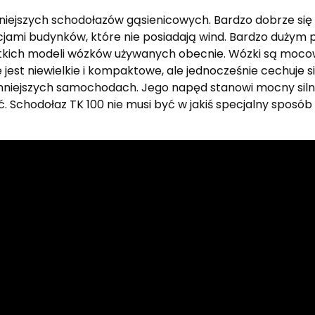
niejszych schodołazów gąsienicowych. Bardzo dobrze się
mi budynków, które nie posiadają wind. Bardzo dużym p
ystkich modeli wózków używanych obecnie. Wózki są moc
st niewielkie i kompaktowe, ale jednocześnie cechuje się 
mniejszych samochodach. Jego napęd stanowi mocny silni
ć. Schodołaz TK 100 nie musi być w jakiś specjalny sposó