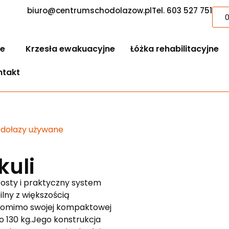
biuro@centrumschodolazow.pl
Tel. 603 527 751
e
Krzesła ewakuacyjne
Łóżka rehabilitacyjne
ntakt
dołazy używane
kuli
osty i praktyczny system
lny z większością
 Pomimo swojej kompaktowej
 130 kg.Jego konstrukcja