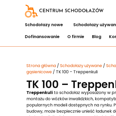
CENTRUM SCHODOŁAZÓW
Schodołazy nowe
Schodołazy używan
Dofinansowanie
O firmie
Blog
Ko
Strona główna
/
Schodołazy używane
/
Scho
gąsienicowe
/ TK 100 – Treppenkuli
TK 100 – Treppen
Treppenkuli
to schodołaz wyposażony w pr
montażu do wózków inwalidzkich, kompatybi
popularnych modeli dostępnych na rynku.
budowy, może bezpiecznie unieść ładunek do