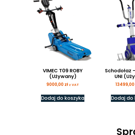
VIMEC T09 ROBY
Schodołaz –
(Używany)
UNI (Uż
9000,00
zł
13499,0
z VAT
Dodaj do koszyka
Dodaj do
Spr