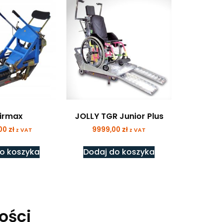
irmax
JOLLY TGR Junior Plus
,00
zł
9999,00
zł
z VAT
z VAT
o koszyka
Dodaj do koszyka
ości