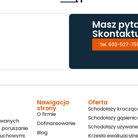
Masz pyt
Skontaktu
Tel. 603-527-75
Nawigacja
Oferta
strony
Schodołazy krocząc
O firmie
Schodołazy gąsieni
sowanych
Dofinansowanie
Schodołazy używane
 poruszanie
Blog
Krzesła ewakuacyjn
 ruchowymi.