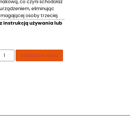
limakową, co czyni schodołaz
urządzeniem, eliminując
magającej osoby trzeciej.
z instrukcją używania lub
Dodaj do koszyka