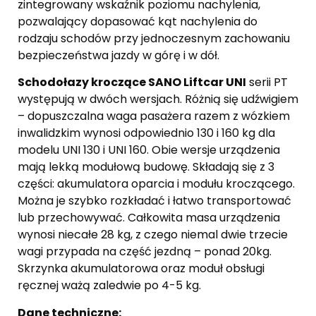
zintegrowany wskaźnik poziomu nachylenia,
pozwalający dopasować kąt nachylenia do
rodzaju schodów przy jednoczesnym zachowaniu
bezpieczeństwa jazdy w górę i w dół.
Schodołazy kroczące SANO Liftcar UNI
serii PT
występują w dwóch wersjach. Różnią się udźwigiem
– dopuszczalna waga pasażera razem z wózkiem
inwalidzkim wynosi odpowiednio 130 i 160 kg dla
modelu UNI 130 i UNI 160. Obie wersje urządzenia
mają lekką modułową budowę. Składają się z 3
części: akumulatora oparcia i modułu kroczącego.
Można je szybko rozkładać i łatwo transportować
lub przechowywać. Całkowita masa urządzenia
wynosi niecałe 28 kg, z czego niemal dwie trzecie
wagi przypada na część jezdną – ponad 20kg.
Skrzynka akumulatorowa oraz moduł obsługi
ręcznej ważą zaledwie po 4-5 kg.
Dane techniczne: