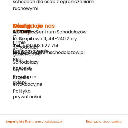
schodach dla osób z ograniczeniami
ruchowymi.
Nawigacja
Oferta
Kontakt do nas
strony
Schodołazy
ACTIVE
- Centrum Schodołazów
O
kroczące
ul. Granitowa 11, 44-240 Żory
firmie
Tel.
+48 603 527 751
Schodołazy
Dofinansowanie
biuro
@centrumschodolazow.pl
gąsienicowe
Blog
Schodołazy
Kontakt
używane
Regulamin
Krzesła
sklepu
ewakuacyjne
Polityka
prywatności
Copyrights ©
centrumschodolazow.pl
Realizacja:
mountweb.pl